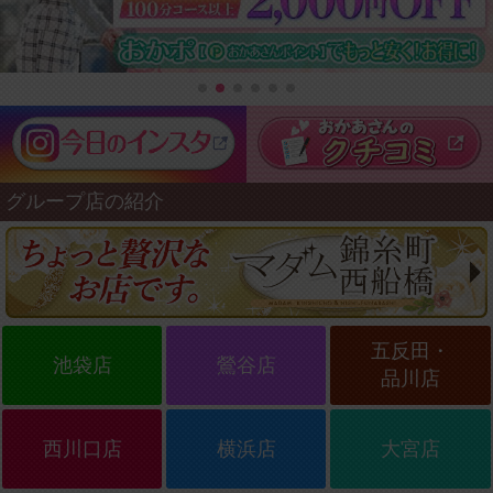
グループ店の紹介
五反田・
池袋店
鶯谷店
品川店
西川口店
横浜店
大宮店