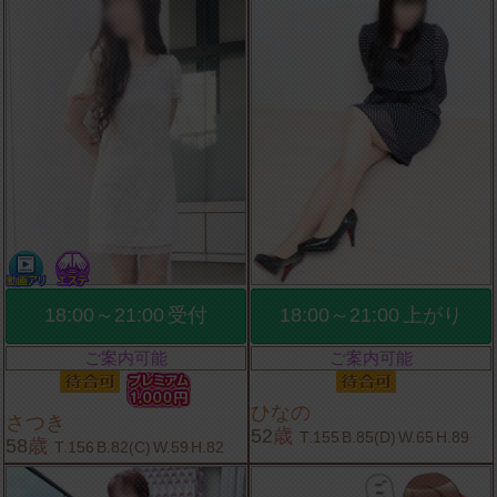
18:00～21:00
受付
18:00～21:00
上がり
ご案内可能
ご案内可能
ひなの
さつき
52
歳
T.155
B.85(D)
W.65
H.89
58
歳
T.156
B.82(C)
W.59
H.82