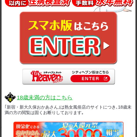
12:30～21:00
受付
14:00～20:00
上がり
18歳未満の方はこちら
ご案内可能
ご案内可能
｢新宿・新大久保おかあさん｣は熟女風俗店のサイトにつき､18歳未
満の方の閲覧は固くお断りしております｡
せんり
ことね
49
歳
66
歳
T.162
B.86(E)
W.63
H.91
T.166
B.83(C)
W.60
H.80