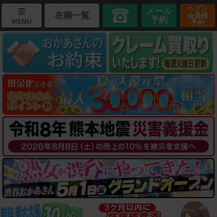
ヘブン
メール
在籍一覧
会員様
予約
MENU
予約