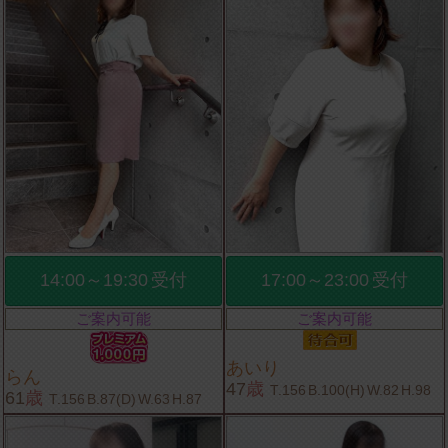
14:00～19:30
受付
17:00～23:00
受付
ご案内可能
ご案内可能
あいり
らん
47
歳
T.156
B.100(H)
W.82
H.98
61
歳
T.156
B.87(D)
W.63
H.87