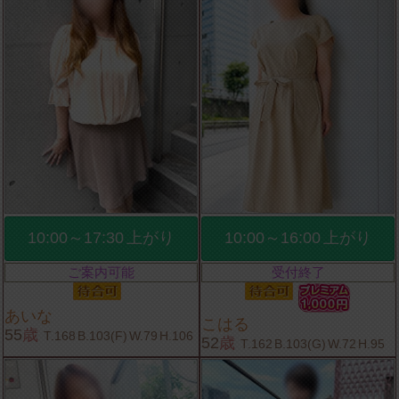
10:00～17:30
上がり
10:00～16:00
上がり
ご案内可能
受付終了
あいな
こはる
55
歳
T.168
B.103(F)
W.79
H.106
52
歳
T.162
B.103(G)
W.72
H.95