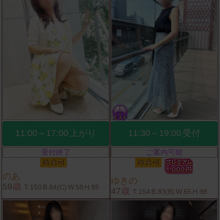
11:00～17:00
上がり
11:30～19:00
受付
受付終了
ご案内可能
のあ
ゆきの
59
歳
T.150
B.84(C)
W.58
H.85
47
歳
T.154
B.83(B)
W.65
H.98