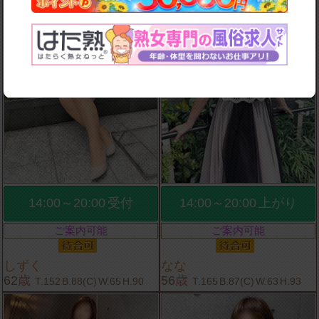
14:00～20:00
受付
14:00～20:00
上がり
ご案内可能
ご案内可能
しずく
なな
62
歳
56
歳
T.152
B.88(C)
W.65
H.90
T.165
B.87(C)
W.63
H.93