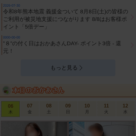
2026-07-30
令和8年熊本地震 義援金ついて 8月8日(土)の皆様の
ご利用が被災地支援につながります 8/8はお客様ポ
イント「5倍デー」
0000-00-00
”８”の付く日はおかあさんDAY- ポイント3倍 - 還
元！
もっと見る
07
08
09
10
11
12
06
金
土
日
月
火
水
木