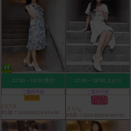
12:00～19:00
受付
12:00～19:00
上がり
ご案内可能
ご案内可能
ひびき
さりな
61
歳
T.159
B.85(C)
W.63
H.90
63
歳
T.168
B.93(D)
W.68
H.93