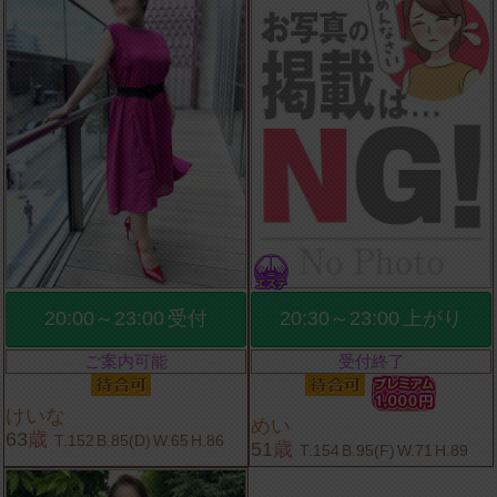
20:00～23:00
受付
20:30～23:00
上がり
ご案内可能
受付終了
けいな
めい
63
歳
T.152
B.85(D)
W.65
H.86
51
歳
T.154
B.95(F)
W.71
H.89