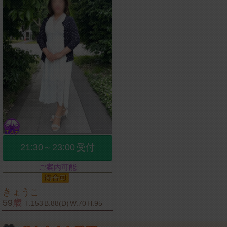
21:30～23:00
受付
ご案内可能
きょうこ
59
歳
T.153
B.88(D)
W.70
H.95