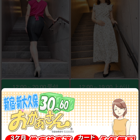
12:00～20:00
受付
12:00～19:00
上がり
ご案内可能
ご案内可能
えみ
まどか
57
歳
T.158
B.84(B)
W.73
H.93
59
歳
T.160
B.87(C)
W.65
H.87