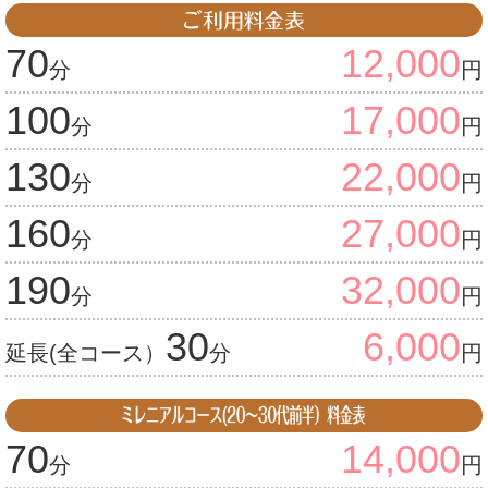
70
12,000
分
円
100
17,000
分
円
130
22,000
分
円
160
27,000
分
円
190
32,000
分
円
30
6,000
延長(全コース）
分
円
70
14,000
分
円