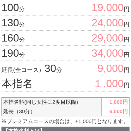
100
19,000
分
円
130
24,000
分
円
160
29,000
分
円
190
34,000
分
円
30
9,000
延長(全コース）
分
円
本指名
１,000
円
本指名料(同じ女性に2度目以降)
1,000
円
延長（30分）
6,000
円
※プレミアムコースの場合は、+1,000円となります。
【本指名料とは】