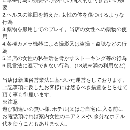
1.本番行為の強要や､店外での個人的な付き合いの強
要
2.ヘルスの範囲を超えた､女性の体を傷つけるような
行為
3.薬物を服用してのプレイ。当店の女性への薬物の使
用
4.各種カメラ機器による撮影又は盗撮・盗聴などの行
為
5.当店の女性の私生活を脅かすストーキング等の行為
6.風営法に遵守できない行為。(18歳未満の利用など)
当店は新風俗営業法に基づいた運営をしております。
上記事項に反したお客様には然るべき措置をとらせて
頂く事も御座います。
※注意
遊び間違いの無い様､ホテル(又はご自宅)に入る前に
お電話頂ければ案内女性のニアミスや､余分なホテル
代を使うこともありません。