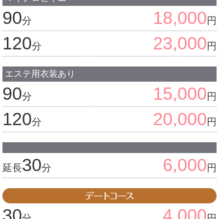
90
18,000
分
円
120
23,000
分
円
エステ用衣装あり
90
15,000
分
円
120
20,000
分
円
30
6,000
延長
分
円
30
4,000
分
円