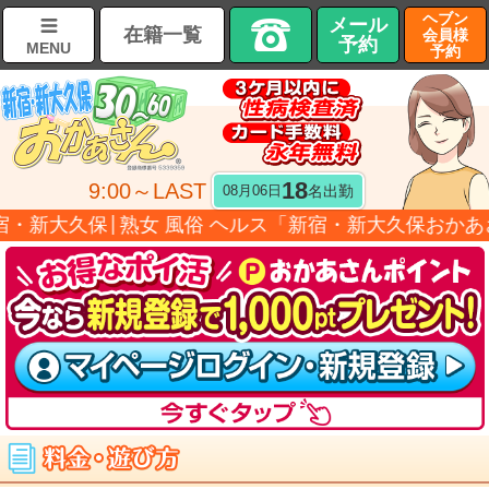
ヘブン
メール
在籍一覧
会員様
予約
MENU
予約
18
9:00～LAST
名出勤
08月06日
久保│熟女 風俗 ヘルス「新宿・新大久保おかあさん」