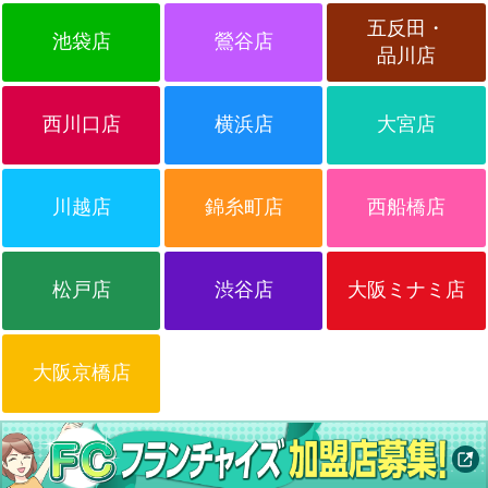
五反田・
池袋店
鶯谷店
品川店
西川口店
横浜店
大宮店
川越店
錦糸町店
西船橋店
松戸店
渋谷店
大阪ミナミ店
大阪京橋店